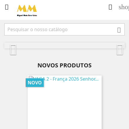
sho



Anterior
Próx


NOVOS PRODUTOS
NOVO