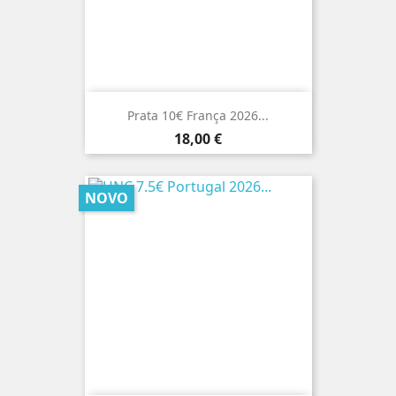
Prata 10€ França 2026...
Preço
18,00 €
NOVO