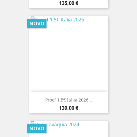
Preço
135,00 €
NOVO
Proof 1.5€ Itália 2026...
Preço
139,00 €
NOVO