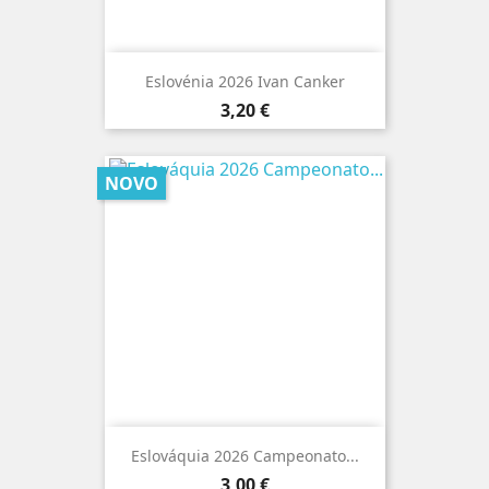
Eslovénia 2026 Ivan Canker
Preço
3,20 €
NOVO
Eslováquia 2026 Campeonato...
Preço
3,00 €