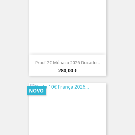
Proof 2€ Mónaco 2026 Ducado...
Preço
280,00 €
NOVO