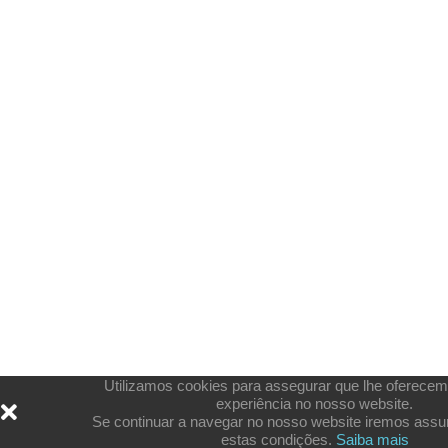
Utilizamos cookies para assegurar que lhe oferece
experiência no nosso website.
Se continuar a navegar no nosso website iremos assu
estas condições.
Saiba mais