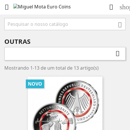
sho



OUTRAS

Mostrando 1-13 de um total de 13 artigo(s)
NOVO