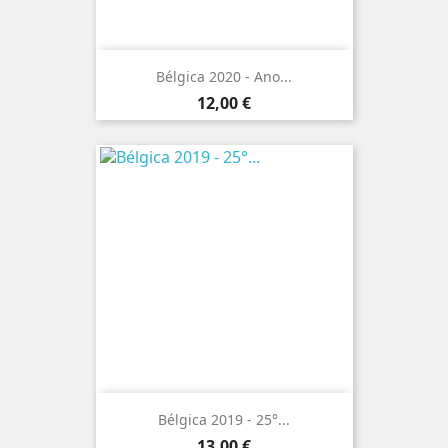
Bélgica 2020 - Ano...
Preço
12,00 €
Bélgica 2019 - 25°...
Preço
13,00 €