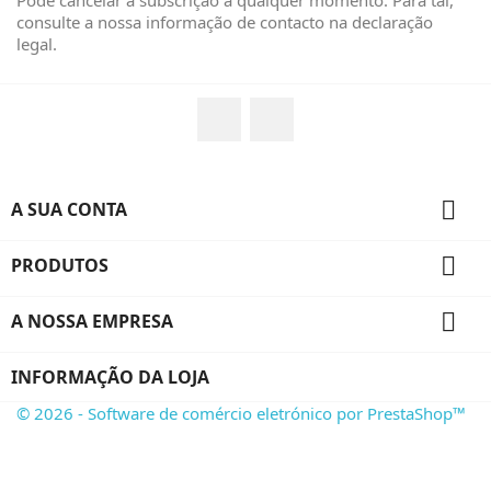
Pode cancelar a subscrição a qualquer momento. Para tal,
consulte a nossa informação de contacto na declaração
legal.
Facebook
Instagram

A SUA CONTA

PRODUTOS

A NOSSA EMPRESA
INFORMAÇÃO DA LOJA
© 2026 - Software de comércio eletrónico por PrestaShop™