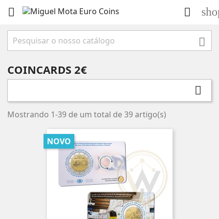
sho



COINCARDS 2€

Mostrando 1-39 de um total de 39 artigo(s)
NOVO