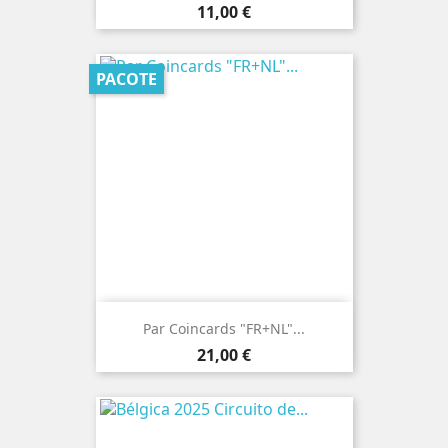
Preço
11,00 €
PACOTE
Par Coincards "FR+NL"...
Preço
21,00 €