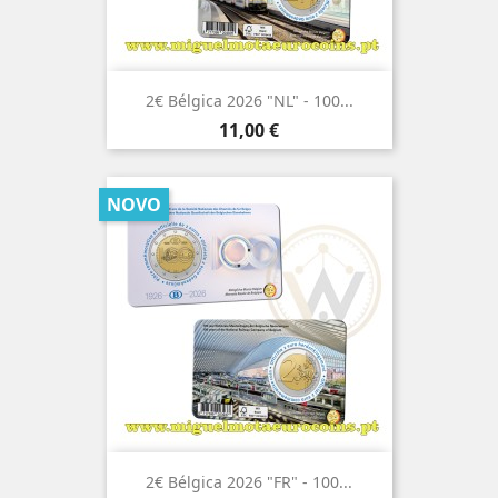
2€ Bélgica 2026 "NL" - 100...
Preço
11,00 €
NOVO
2€ Bélgica 2026 "FR" - 100...