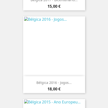
Preço
15,00 €
Bélgica 2016 - Jogos...
Preço
18,00 €