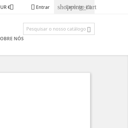
shopping_cart


Carrinho
(0)
EUR €
Entrar

SOBRE NÓS