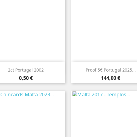


Vista rápida
Vista rápida
2ct Portugal 2002
Proof 5€ Portugal 2025...
Preço
Preço
0,50 €
144,00 €