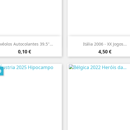


Vista rápida
Vista rápida
véolos Autocolantes 39.5"...
Itália 2006 - XX Jogos...
Preço
Preço
0,10 €
4,50 €
O