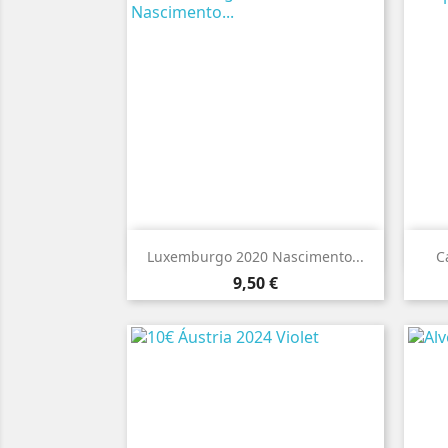

Vista rápida
Luxemburgo 2020 Nascimento...
C
Preço
9,50 €