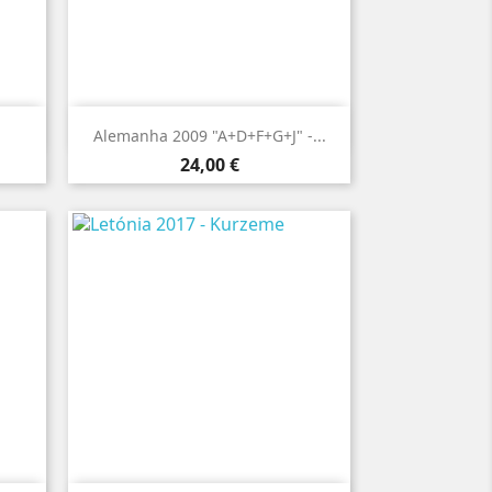

Vista rápida
Alemanha 2009 "A+D+F+G+J" -...
Preço
24,00 €