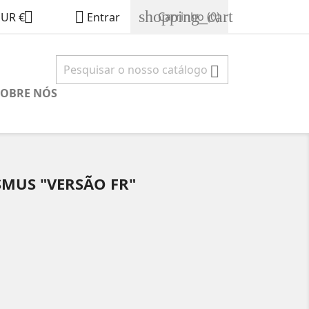
shopping_cart


Carrinho
(0)
EUR €
Entrar

SOBRE NÓS
SMUS "VERSÃO FR"