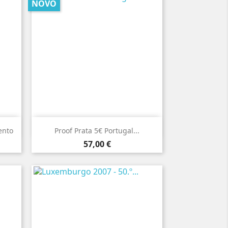
NOVO

Vista rápida
ento
Proof Prata 5€ Portugal...
Preço
57,00 €