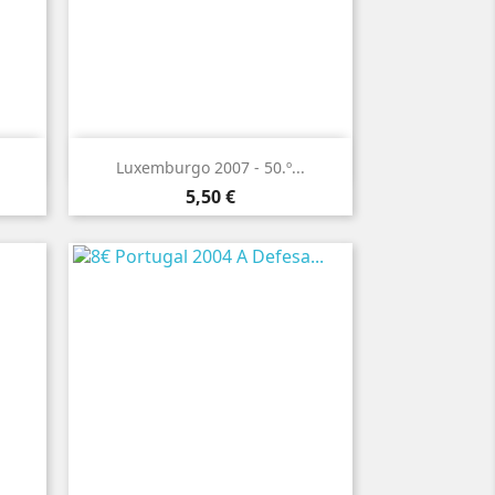

Vista rápida
Luxemburgo 2007 - 50.º...
Preço
5,50 €