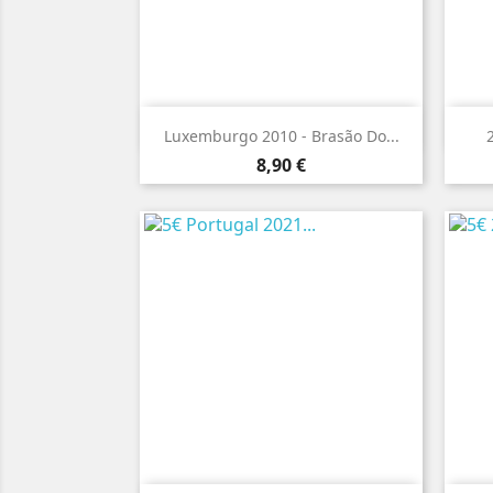

Vista rápida
Luxemburgo 2010 - Brasão Do...
Preço
8,90 €