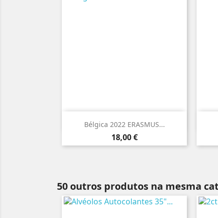

Vista rápida
Bélgica 2022 ERASMUS...
Preço
18,00 €
50 outros produtos na mesma cat