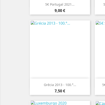

Vista rápida
5€ Portugal 2021...
Preço
9,00 €

Vista rápida
Grécia 2013 - 100.°...
5
Preço
7,50 €