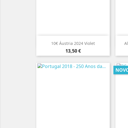

Vista rápida
10€ Áustria 2024 Violet
Al
Preço
13,50 €
NOV