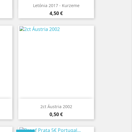

Vista rápida
Letónia 2017 - Kurzeme
Preço
4,50 €

Vista rápida
2ct Áustria 2002
Preço
0,50 €