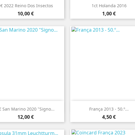


Vista rápida
Vista rápida
5€ 2022 Reino Dos Insectos
1ct Holanda 2016
Preço
Preço
10,00 €
1,00 €


Vista rápida
Vista rápida
€ San Marino 2020 "Signo...
França 2013 - 50.º...
Preço
Preço
12,00 €
4,50 €