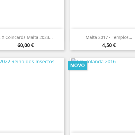


Vista rápida
Vista rápida
2 X Coincards Malta 2023...
Malta 2017 - Templos...
Preço
Preço
60,00 €
4,50 €
NOVO