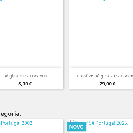


Vista rápida
Vista rápida
Bélgica 2022 Erasmus
Proof 2€ Bélgica 2022 Eras
Preço
Preço
8,00 €
29,00 €
egoria:
NOVO