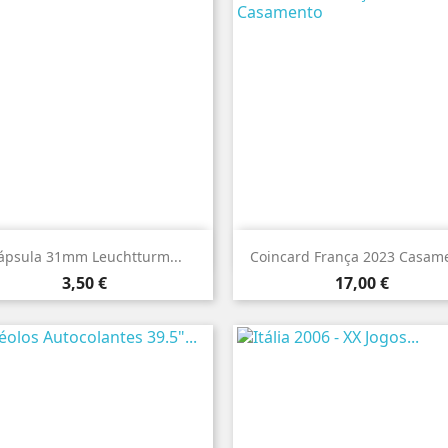


Vista rápida
Vista rápida
ápsula 31mm Leuchtturm...
Coincard França 2023 Casam
Preço
Preço
3,50 €
17,00 €