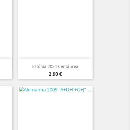

Vista rápida
Estónia 2024 Centáurea
Preço
2,90 €