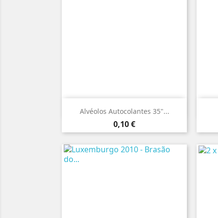

Vista rápida
Alvéolos Autocolantes 35"...
Preço
0,10 €