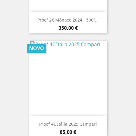
Proof 2€ Mónaco 2024 - 500º...
Preço
350,00 €
NOVO
Proof 4€ Itália 2025 Campari
Preço
85,00 €