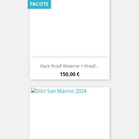
PACOTE
Pack Proof Reverse + Proof...
Preço
150,00 €