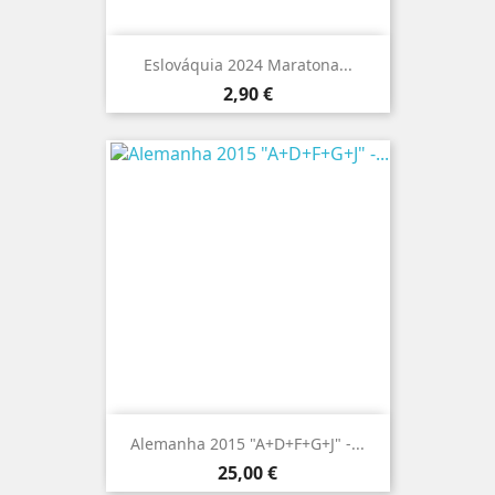
Eslováquia 2024 Maratona...
Preço
2,90 €
Alemanha 2015 "A+D+F+G+J" -...
Preço
25,00 €