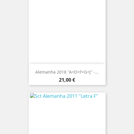
Alemanha 2018 "A+D+F+G+J" -...
Preço
21,00 €