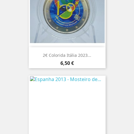
2€ Colorida Itália 2023...
Preço
6,50 €