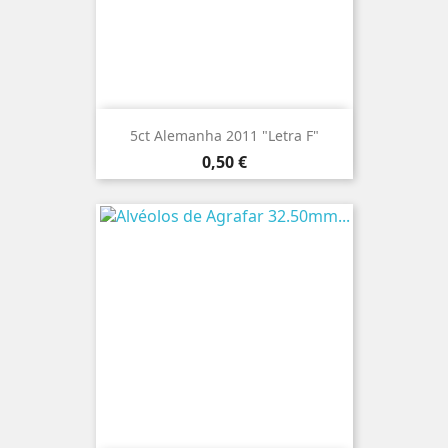
5ct Alemanha 2011 "Letra F"
Preço
0,50 €