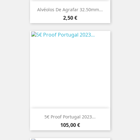
Alvéolos De Agrafar 32.50mm...
Preço
2,50 €
5€ Proof Portugal 2023...
Preço
105,00 €