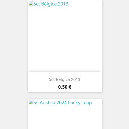
5ct Bélgica 2013
Preço
0,50 €