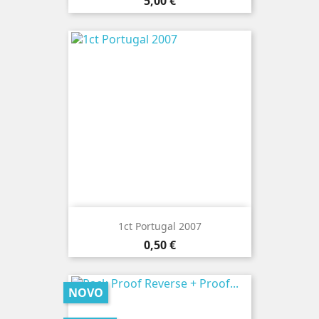
Preço
5,00 €
1ct Portugal 2007
Preço
0,50 €
NOVO