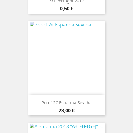
5ct Portugal 2017
Preço
0,50 €
Proof 2€ Espanha Sevilha
Preço
23,00 €