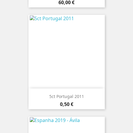
Preço
60,00 €
5ct Portugal 2011
Preço
0,50 €