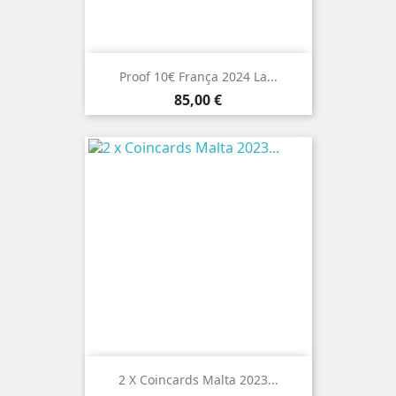
Proof 10€ França 2024 La...
Preço
85,00 €
2 X Coincards Malta 2023...