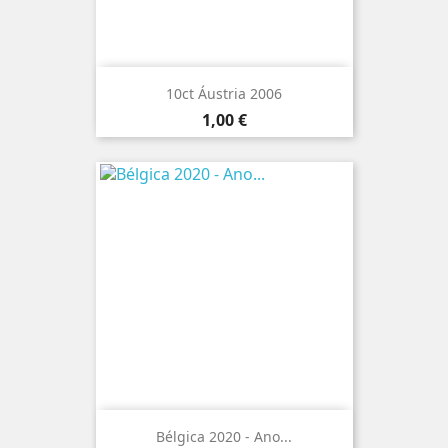
10ct Áustria 2006
Preço
1,00 €
Bélgica 2020 - Ano...