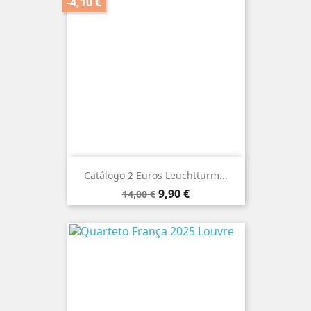
-4,10 €
Catálogo 2 Euros Leuchtturm...
Preço
Preço
9,90 €
14,00 €
normal