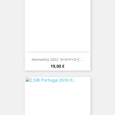
Alemanha 2022 "A+D+F+G+J"...
Preço
19,00 €