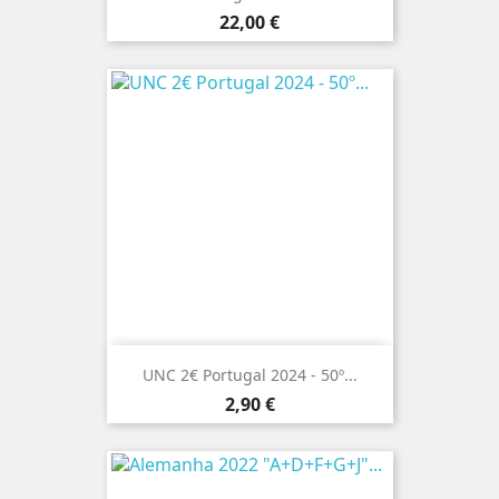
Preço
22,00 €
UNC 2€ Portugal 2024 - 50º...
Preço
2,90 €