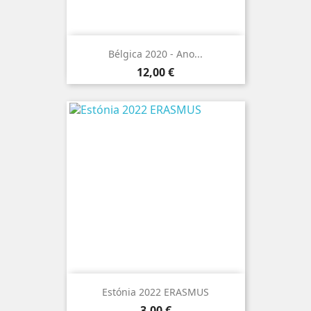
Bélgica 2020 - Ano...
Preço
12,00 €
Estónia 2022 ERASMUS
Preço
3,00 €