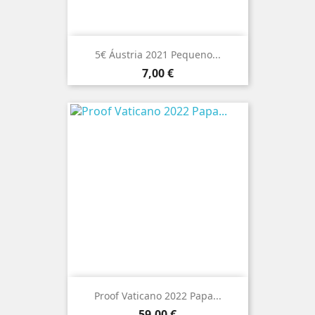
5€ Áustria 2021 Pequeno...
Preço
7,00 €
Proof Vaticano 2022 Papa...
Preço
59,00 €