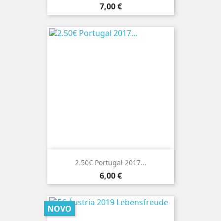
Preço
7,00 €
2.50€ Portugal 2017...
Preço
6,00 €
NOVO