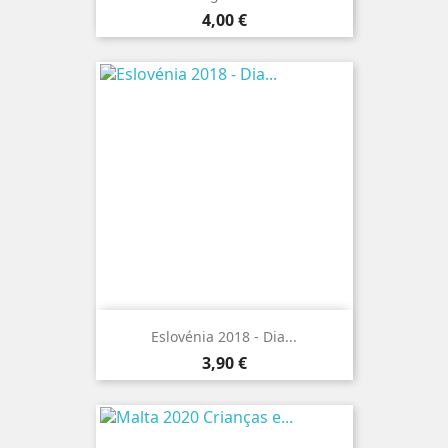
Preço
4,00 €
Eslovénia 2018 - Dia...
Preço
3,90 €