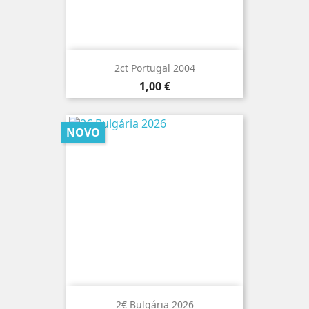
2ct Portugal 2004
Preço
1,00 €
NOVO
2€ Bulgária 2026