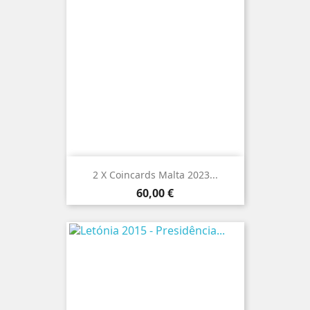
2 X Coincards Malta 2023...
Preço
60,00 €