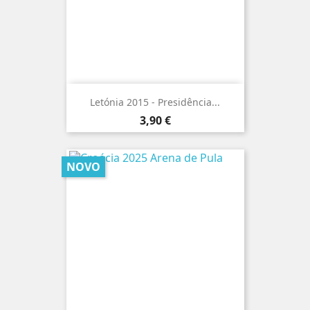
Letónia 2015 - Presidência...
Preço
3,90 €
NOVO