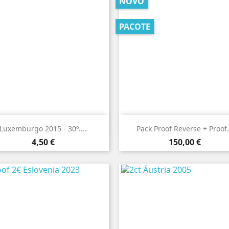
NOVO
PACOTE


Vista rápida
Vista rápida
Luxemburgo 2015 - 30º....
Pack Proof Reverse + Proof.
Preço
Preço
4,50 €
150,00 €