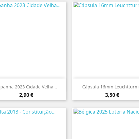


Vista rápida
Vista rápida
panha 2023 Cidade Velha...
Cápsula 16mm Leuchtturm.
Preço
Preço
2,90 €
3,50 €