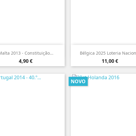


Vista rápida
Vista rápida
alta 2013 - Constituição...
Bélgica 2025 Loteria Nacion
Preço
Preço
4,90 €
11,00 €
NOVO