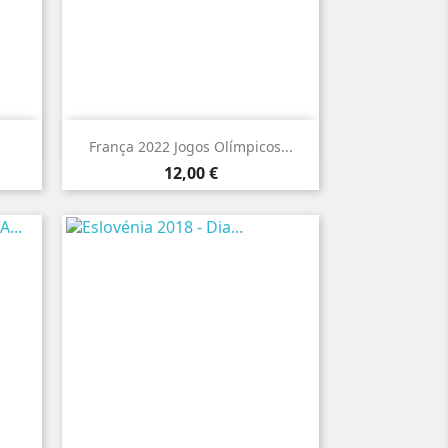

Vista rápida
França 2022 Jogos Olímpicos...
Preço
12,00 €