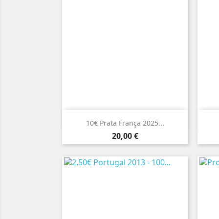

Vista rápida
10€ Prata França 2025...
Preço
20,00 €