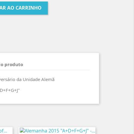
AR AO CARRINHO
do produto
versário da Unidade Alemã
+D+F+G+J"