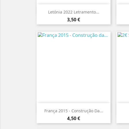

Vista rápida
Letónia 2022 Letramento...
Preço
3,50 €

Vista rápida
França 2015 - Construção Da...
Preço
4,50 €