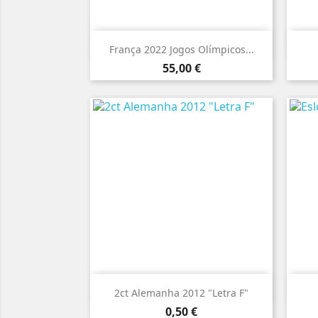

Vista rápida
França 2022 Jogos Olímpicos...
Preço
55,00 €

Vista rápida
2ct Alemanha 2012 "Letra F"
Preço
0,50 €