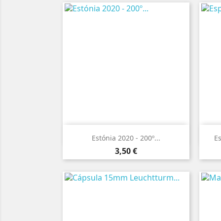

Vista rápida
Estónia 2020 - 200º...
Es
Preço
3,50 €