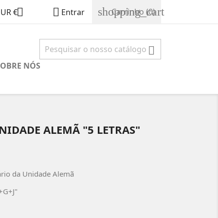
shopping_cart


Carrinho
(0)
EUR €
Entrar

SOBRE NÓS
NIDADE ALEMÃ "5 LETRAS"
ário da Unidade Alemã
+G+J"