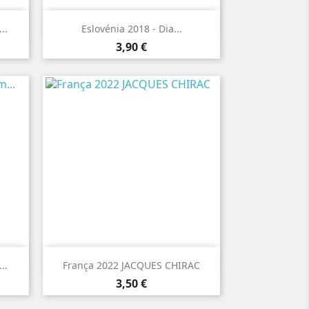

Vista rápida
..
Eslovénia 2018 - Dia...
Preço
3,90 €

Vista rápida
..
França 2022 JACQUES CHIRAC
Preço
3,50 €