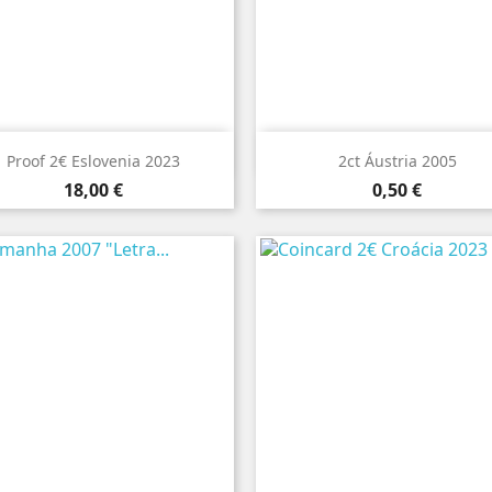


Vista rápida
Vista rápida
Proof 2€ Eslovenia 2023
2ct Áustria 2005
Preço
Preço
18,00 €
0,50 €