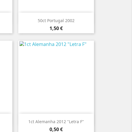

Vista rápida
50ct Portugal 2002
Preço
1,50 €

Vista rápida
1ct Alemanha 2012 "Letra F"
Preço
0,50 €