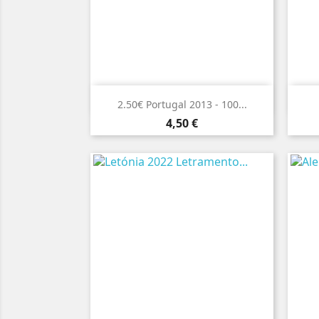

Vista rápida
2.50€ Portugal 2013 - 100...
Preço
4,50 €