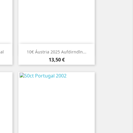

Vista rápida
al
10€ Áustria 2025 Aufdirndln...
Preço
13,50 €