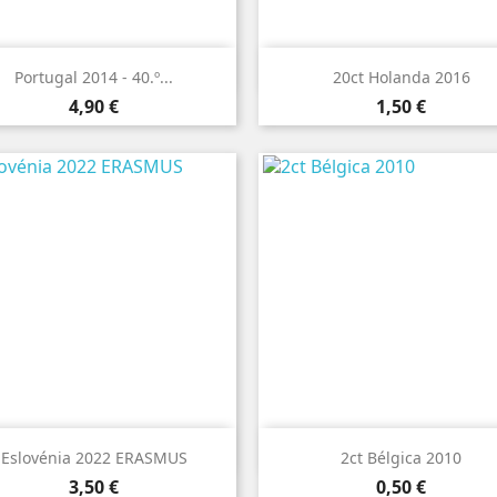


Vista rápida
Vista rápida
Portugal 2014 - 40.º...
20ct Holanda 2016
Preço
Preço
4,90 €
1,50 €


Vista rápida
Vista rápida
Eslovénia 2022 ERASMUS
2ct Bélgica 2010
Preço
Preço
3,50 €
0,50 €