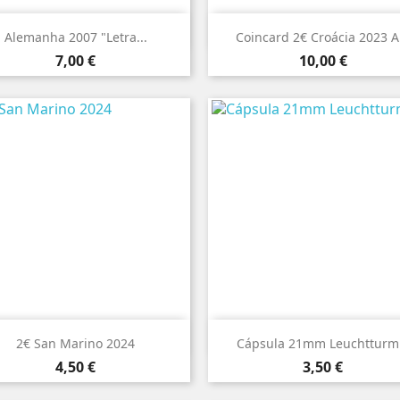


Vista rápida
Vista rápida
Alemanha 2007 "Letra...
Coincard 2€ Croácia 2023 A.
Preço
Preço
7,00 €
10,00 €


Vista rápida
Vista rápida
2€ San Marino 2024
Cápsula 21mm Leuchtturm.
Preço
Preço
4,50 €
3,50 €