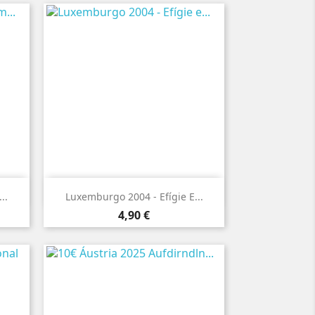

Vista rápida
..
Luxemburgo 2004 - Efígie E...
Preço
4,90 €