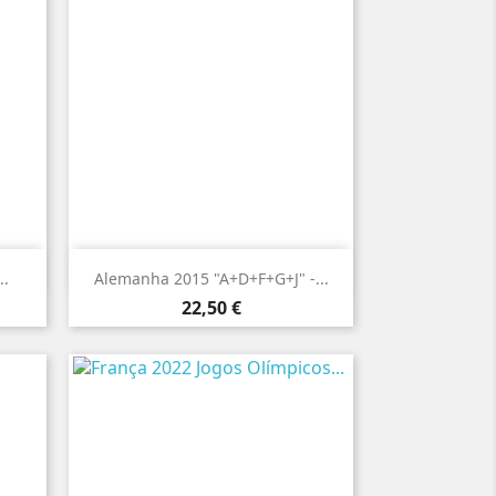

Vista rápida
..
Alemanha 2015 "A+D+F+G+J" -...
Preço
22,50 €