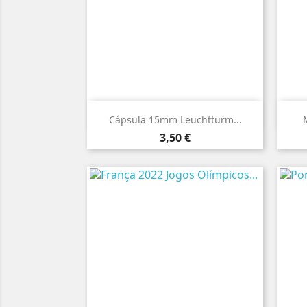

Vista rápida
Cápsula 15mm Leuchtturm...
M
Preço
3,50 €