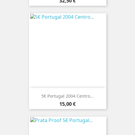
Preço
32,50 €
5€ Portugal 2004 Centro...
Preço
15,00 €