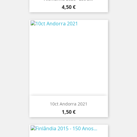
Preço
4,50 €
10ct Andorra 2021
Preço
1,50 €