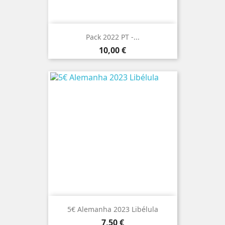
Pack 2022 PT -...
Preço
10,00 €
5€ Alemanha 2023 Libélula
Preço
7,50 €