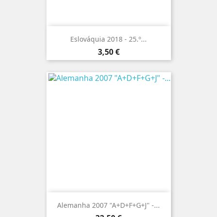
Eslováquia 2018 - 25.º...
Preço
3,50 €
Alemanha 2007 "A+D+F+G+J" -...