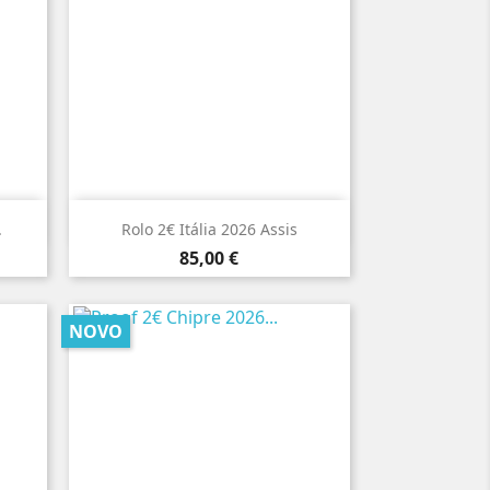

Vista rápida
.
Rolo 2€ Itália 2026 Assis
Preço
85,00 €
NOVO