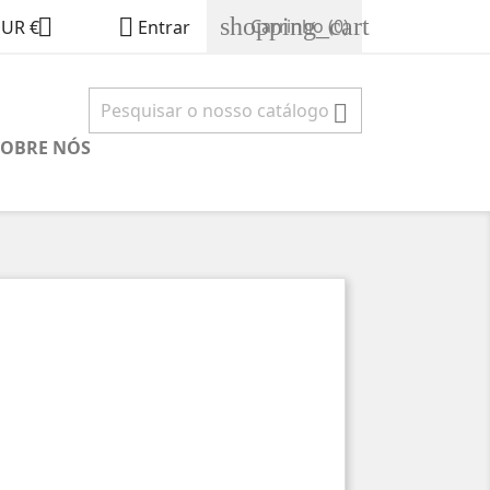
shopping_cart


Carrinho
(0)
EUR €
Entrar

SOBRE NÓS