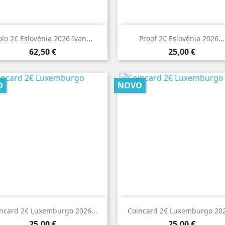


Vista rápida
Vista rápida
lo 2€ Eslovénia 2026 Ivan...
Proof 2€ Eslovénia 2026...
Preço
Preço
62,50 €
25,00 €
O
NOVO


Vista rápida
Vista rápida
ncard 2€ Luxemburgo 2026...
Coincard 2€ Luxemburgo 202
Preço
Preço
25,00 €
25,00 €