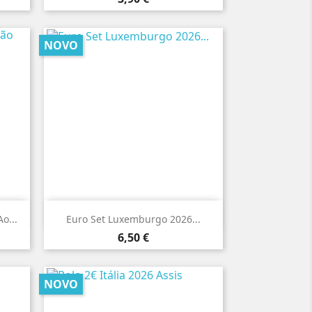
NOVO

Vista rápida
o...
Euro Set Luxemburgo 2026...
Preço
6,50 €
NOVO