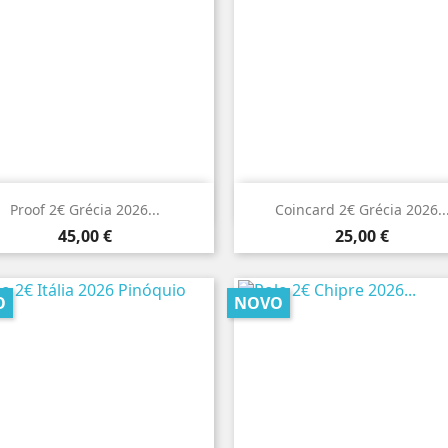


Vista rápida
Vista rápida
Proof 2€ Grécia 2026...
Coincard 2€ Grécia 2026..
Preço
Preço
45,00 €
25,00 €
O
NOVO