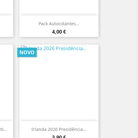

Vista rápida
Pack Autocolantes...
Preço
4,00 €
NOVO

Vista rápida
6...
Irlanda 2026 Presidência...
Preço
3,90 €