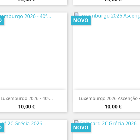
O
NOVO


Vista rápida
Vista rápida
Luxemburgo 2026 - 40º...
Luxemburgo 2026 Ascenção A
Preço
Preço
10,00 €
10,00 €
O
NOVO