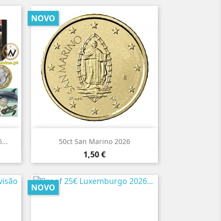
NOVO

Vista rápida
...
50ct San Marino 2026
Preço
1,50 €
NOVO