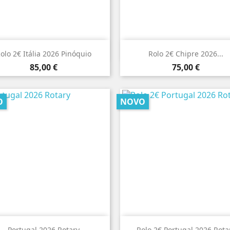


Vista rápida
Vista rápida
olo 2€ Itália 2026 Pinóquio
Rolo 2€ Chipre 2026...
Preço
Preço
85,00 €
75,00 €
O
NOVO


Vista rápida
Vista rápida
Portugal 2026 Rotary
Rolo 2€ Portugal 2026 Rota