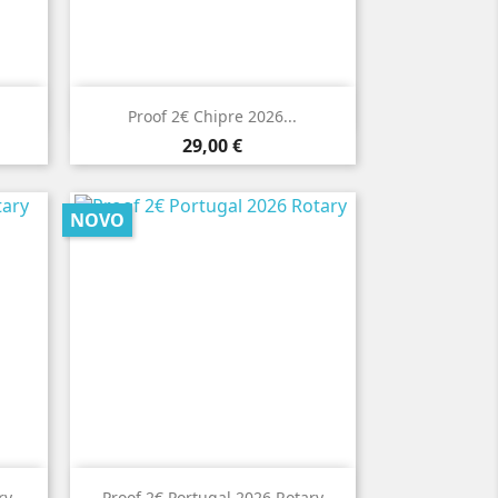

Vista rápida
Proof 2€ Chipre 2026...
Preço
29,00 €
NOVO

Vista rápida
ry
Proof 2€ Portugal 2026 Rotary