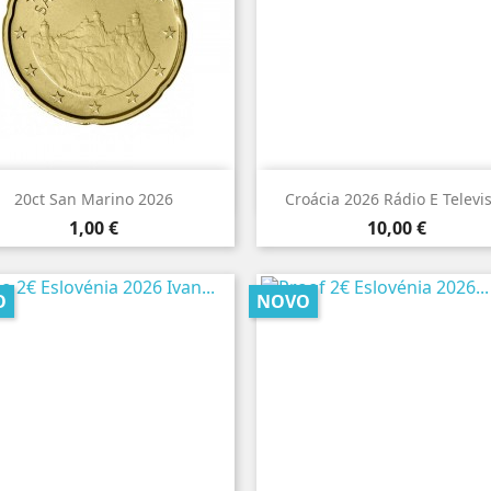


Vista rápida
Vista rápida
20ct San Marino 2026
Croácia 2026 Rádio E Televi
Preço
Preço
1,00 €
10,00 €
O
NOVO