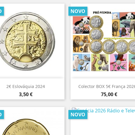
O
NOVO


Vista rápida
Vista rápida
2€ Eslováquia 2024
Colector BOX 5€ França 2026
Preço
Preço
3,50 €
75,00 €
O
NOVO