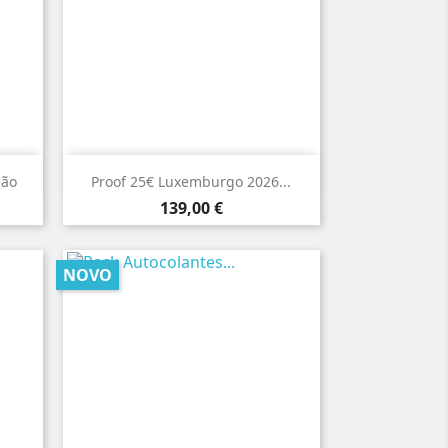

Vista rápida
são
Proof 25€ Luxemburgo 2026...
Preço
139,00 €
NOVO