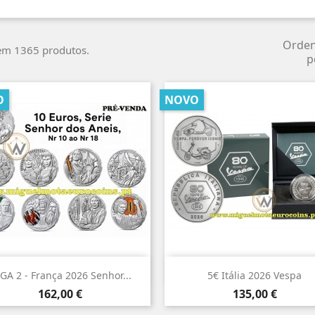
Orde
em 1365 produtos.
p
O
NOVO


Vista rápida
Vista rápida
GA 2 - França 2026 Senhor...
5€ Itália 2026 Vespa
Preço
Preço
162,00 €
135,00 €