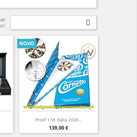
nar

or:
NOVO

Vista rápida
Proof 1.5€ Itália 2026...
Preço
139,00 €