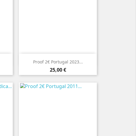

Vista rápida
Proof 2€ Portugal 2023...
Preço
25,00 €