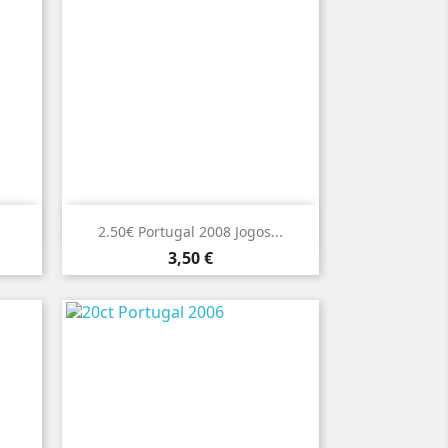

Vista rápida
2.50€ Portugal 2008 Jogos...
Preço
3,50 €