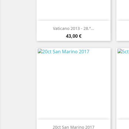

Vista rápida
Vaticano 2013 - 28.ª...
Preço
43,00 €

Vista rápida
20ct San Marino 2017