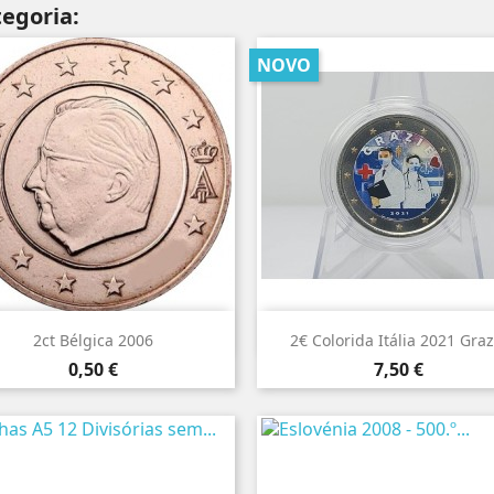
egoria:
NOVO


Vista rápida
Vista rápida
2ct Bélgica 2006
2€ Colorida Itália 2021 Graz
Preço
Preço
0,50 €
7,50 €