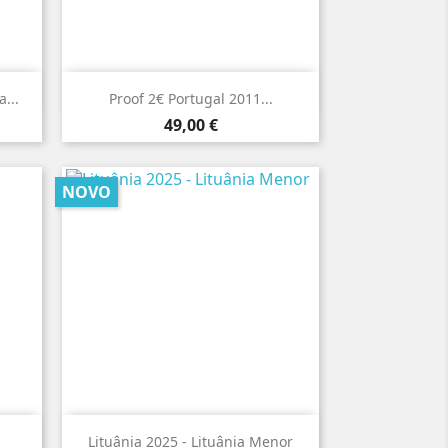

Vista rápida
...
Proof 2€ Portugal 2011...
Preço
49,00 €
NOVO

Vista rápida
Lituânia 2025 - Lituânia Menor