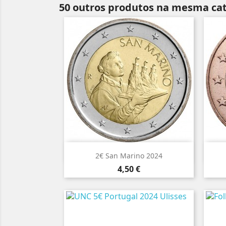
50 outros produtos na mesma cat

Vista rápida
2€ San Marino 2024
Preço
4,50 €