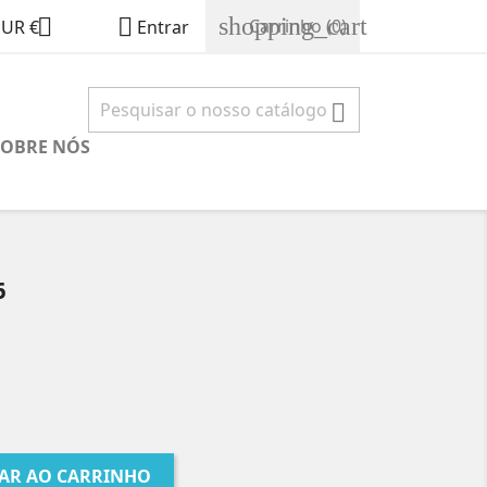
shopping_cart


Carrinho
(0)
EUR €
Entrar

SOBRE NÓS
6
AR AO CARRINHO