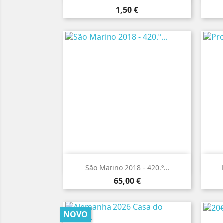
Preço
1,50 €

Vista rápida
São Marino 2018 - 420.º...
Preço
65,00 €
NOVO