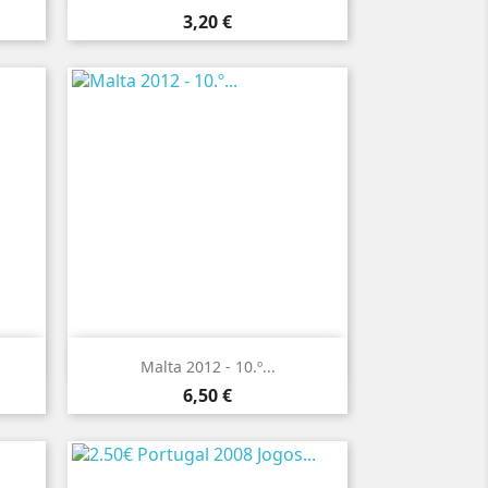
Preço
3,20 €

Vista rápida
Malta 2012 - 10.º...
Preço
6,50 €