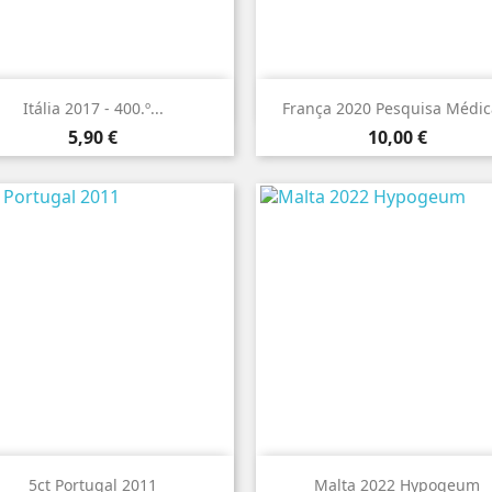


Vista rápida
Vista rápida
Itália 2017 - 400.º...
França 2020 Pesquisa Médica
Preço
Preço
5,90 €
10,00 €


Vista rápida
Vista rápida
5ct Portugal 2011
Malta 2022 Hypogeum