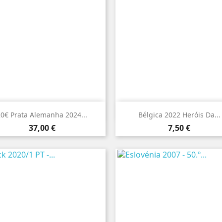


Vista rápida
Vista rápida
20€ Prata Alemanha 2024...
Bélgica 2022 Heróis Da...
Preço
Preço
37,00 €
7,50 €