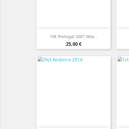

Vista rápida
10€ Portugal 2007 Vela...
Preço
25,00 €