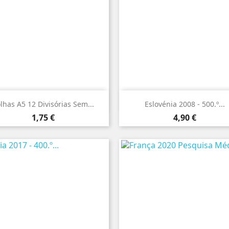


Vista rápida
Vista rápida
lhas A5 12 Divisórias Sem...
Eslovénia 2008 - 500.º...
Preço
Preço
1,75 €
4,90 €