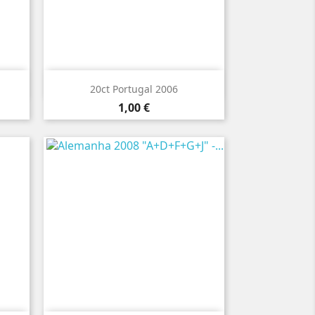

Vista rápida
20ct Portugal 2006
Preço
1,00 €