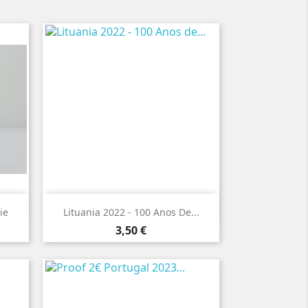

Vista rápida
ie
Lituania 2022 - 100 Anos De...
Preço
3,50 €