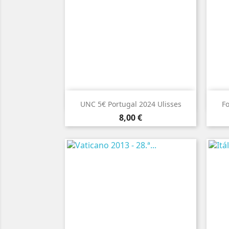

Vista rápida
UNC 5€ Portugal 2024 Ulisses
Fo
Preço
8,00 €