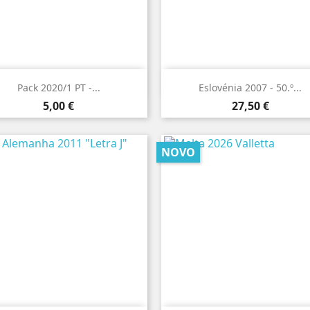


Vista rápida
Vista rápida
Pack 2020/1 PT -...
Eslovénia 2007 - 50.º...
Preço
Preço
5,00 €
27,50 €
NOVO