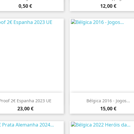
Preço
Preço
0,50 €
12,00 €


Vista rápida
Vista rápida
Proof 2€ Espanha 2023 UE
Bélgica 2016 - Jogos...
Preço
Preço
23,00 €
15,00 €