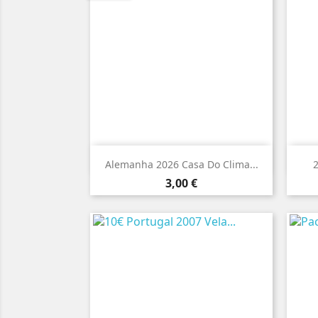

Vista rápida
Alemanha 2026 Casa Do Clima...
Preço
3,00 €