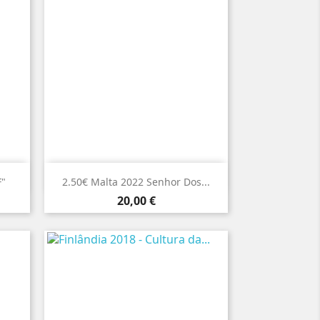

Vista rápida
F"
2.50€ Malta 2022 Senhor Dos...
Preço
20,00 €