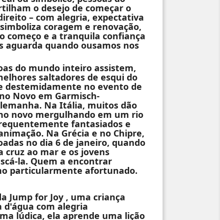
ilham o desejo de começar o
ireito – com alegria, expectativa
 simboliza coragem e renovação,
o começo e a tranquila confiança
os aguarda quando ousamos nos
oas do mundo inteiro assistem,
elhores saltadores de esqui do
se destemidamente no evento de
 Ano Novo em Garmisch-
lemanha. Na Itália, muitos dão
ano novo mergulhando em um rio
frequentemente fantasiados e
nimação. Na Grécia e no Chipre,
adas no dia 6 de janeiro, quando
 cruz ao mar e os jovens
cá-la. Quem a encontrar
no particularmente afortunado.
a Jump for Joy , uma criança
 d'água com alegria
ma lúdica, ela aprende uma lição