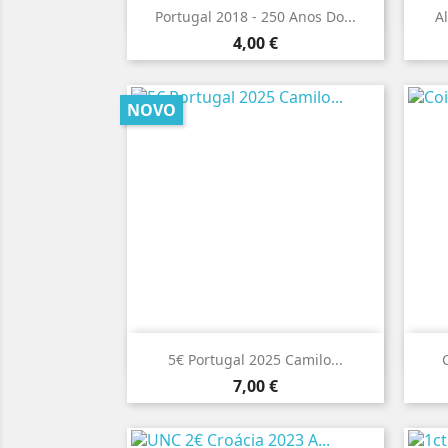

Vista rápida
Portugal 2018 - 250 Anos Do...
Al
Preço
4,00 €
NOVO

Vista rápida
5€ Portugal 2025 Camilo...
Preço
7,00 €