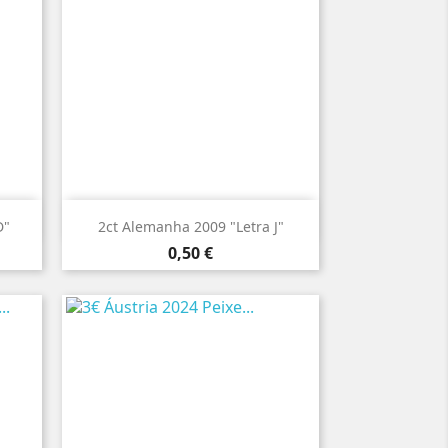

Vista rápida
D"
2ct Alemanha 2009 "Letra J"
Preço
0,50 €