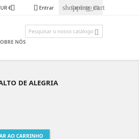
shopping_cart


Carrinho
(0)
EUR €
Entrar

SOBRE NÓS
SALTO DE ALEGRIA
AR AO CARRINHO