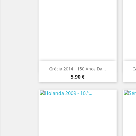

Vista rápida
Grécia 2014 - 150 Anos Da...
C
Preço
5,90 €