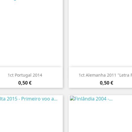


Vista rápida
Vista rápida
1ct Portugal 2014
1ct Alemanha 2011 "Letra 
Preço
Preço
0,50 €
0,50 €