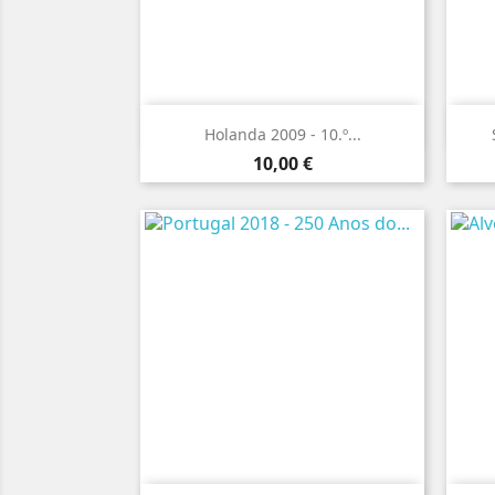

Vista rápida
Holanda 2009 - 10.º...
Preço
10,00 €