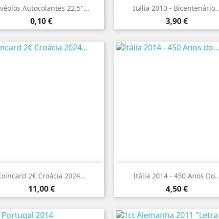


Vista rápida
Vista rápida
véolos Autocolantes 22.5"...
Itália 2010 - Bicentenário..
Preço
Preço
0,10 €
3,90 €


Vista rápida
Vista rápida
Coincard 2€ Croácia 2024...
Itália 2014 - 450 Anos Do..
Preço
Preço
11,00 €
4,50 €