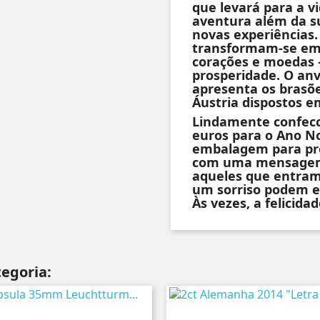
que levará para a v
aventura além da s
novas experiências.
transformam-se em 
corações e moedas –
prosperidade. O an
apresenta os brasõ
Áustria dispostos em
Lindamente confecc
euros para o Ano 
embalagem para pr
com uma mensagem 
aqueles que entram
um sorriso podem e
Às vezes, a felicida
egoria: