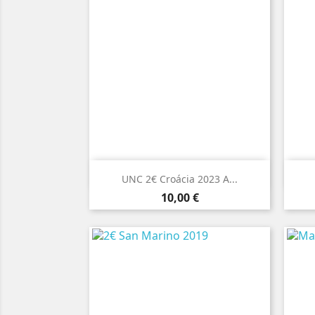

Vista rápida
UNC 2€ Croácia 2023 A...
Preço
10,00 €