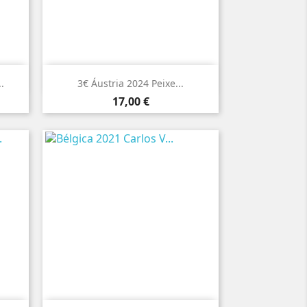

Vista rápida
.
3€ Áustria 2024 Peixe...
Preço
17,00 €