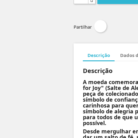
Partilhar
Descrição
Dados 
Descrição
A moeda comemorat
for Joy" (Salte de A
peça de colecionad
símbolo de confian
carinhosa para que
símbolo de alegria
para todos de que
possível.
Desde mergulhar em
dar um salto de fé, 