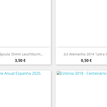


Vista rápida
Vista rápida
ápsula 35mm Leuchtturm...
2ct Alemanha 2014 "Letra 
Preço
Preço
3,50 €
0,50 €