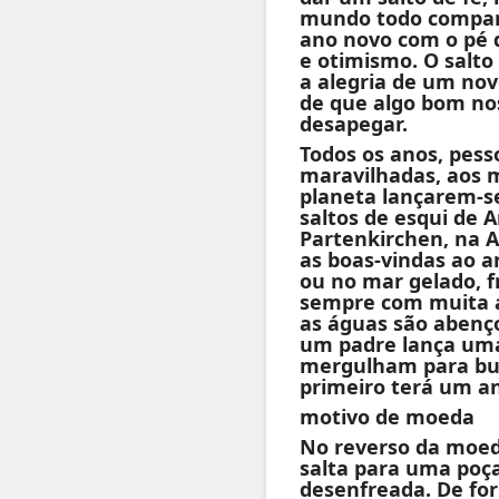
mundo todo compart
ano novo com o pé d
e otimismo. O salto
a alegria de um nov
de que algo bom n
desapegar.
Todos os anos, pess
maravilhadas, aos m
planeta lançarem-
saltos de esqui de
Partenkirchen, na A
as boas-vindas ao 
ou no mar gelado, 
sempre com muita a
as águas são abenço
um padre lança uma
mergulham para bus
primeiro terá um a
motivo de moeda
No reverso da moed
salta para uma poça
desenfreada. De for