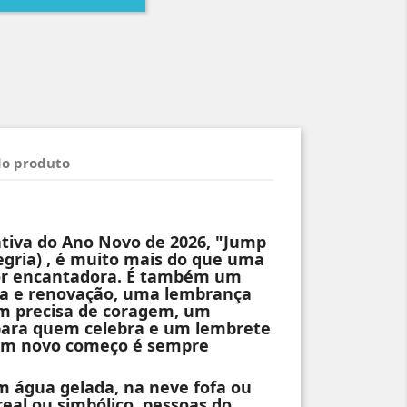
do produto
iva do Ano Novo de 2026, "Jump
legria) , é muito mais do que uma
or encantadora. É também um
ça e renovação, uma lembrança
m precisa de coragem, um
 para quem celebra e um lembrete
 um novo começo é sempre
 água gelada, na neve fofa ou
real ou simbólico, pessoas do