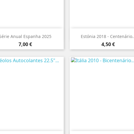


Vista rápida
Vista rápida
Série Anual Espanha 2025
Estónia 2018 - Centenário..
Preço
Preço
7,00 €
4,50 €