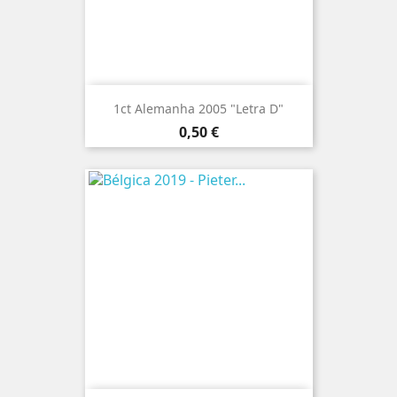
1ct Alemanha 2005 "Letra D"
Preço
0,50 €