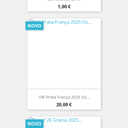
Preço
1,00 €
NOVO
10€ Prata França 2025 Os...
Preço
20,00 €
NOVO