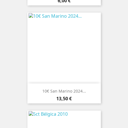
Preço
6,00 €
10€ San Marino 2024...
Preço
13,50 €