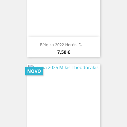
Bélgica 2022 Heróis Da...
Preço
7,50 €
NOVO