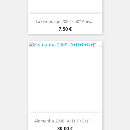
Luxemburgo 2022 - 50º Aniv....
Preço
7,50 €
Alemanha 2008 "A+D+F+G+J" -...
Preço
30,00 €