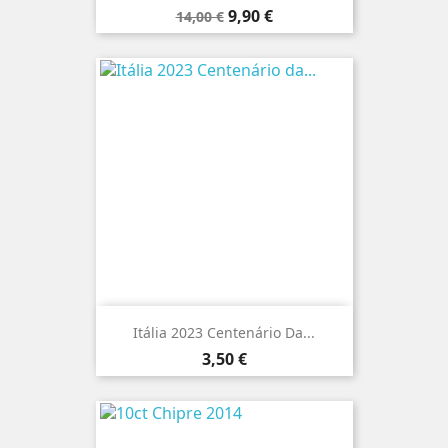
Preço
Preço
9,90 €
14,00 €
normal
Itália 2023 Centenário Da...
Preço
3,50 €