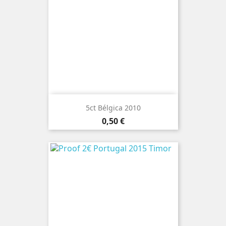
5ct Bélgica 2010
Preço
0,50 €