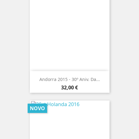
Andorra 2015 - 30º Aniv. Da...
Preço
32,00 €
NOVO