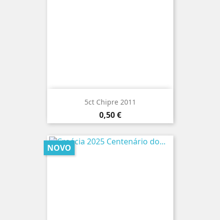
5ct Chipre 2011
Preço
0,50 €
NOVO