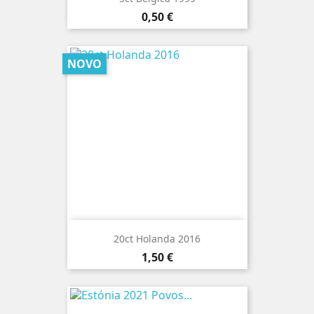
Preço
0,50 €
NOVO
20ct Holanda 2016
Preço
1,50 €