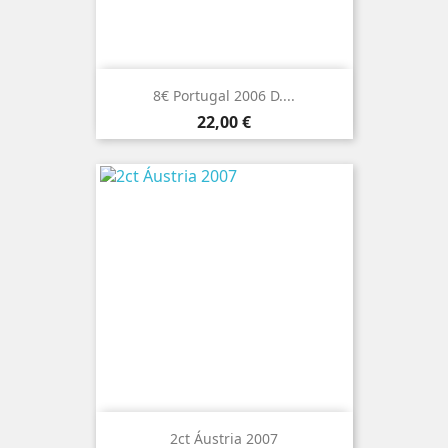
8€ Portugal 2006 D....
Preço
22,00 €
2ct Áustria 2007