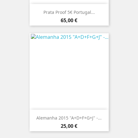
Prata Proof 5€ Portugal...
Preço
65,00 €
Alemanha 2015 "A+D+F+G+J" -...
Preço
25,00 €