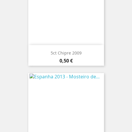
5ct Chipre 2009
Preço
0,50 €