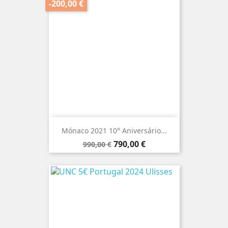
-200,00 €
Mónaco 2021 10° Aniversário...
Preço
Preço
790,00 €
990,00 €
normal