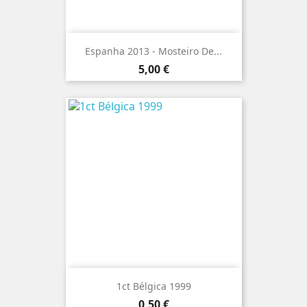
Espanha 2013 - Mosteiro De...
Preço
5,00 €
1ct Bélgica 1999
Preço
0,50 €