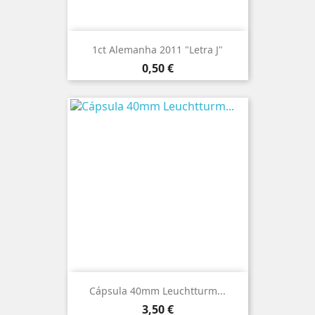
1ct Alemanha 2011 "Letra J"
Preço
0,50 €
Cápsula 40mm Leuchtturm...
Preço
3,50 €