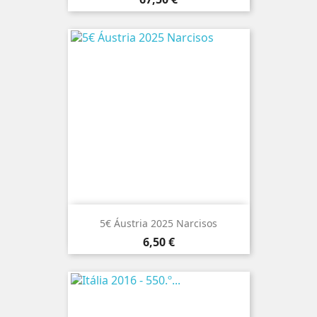
5€ Áustria 2025 Narcisos
Preço
6,50 €