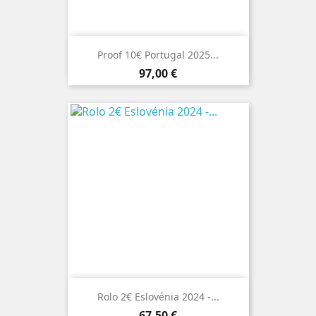
Proof 10€ Portugal 2025...
Preço
97,00 €
Rolo 2€ Eslovénia 2024 -...
Preço
67,50 €