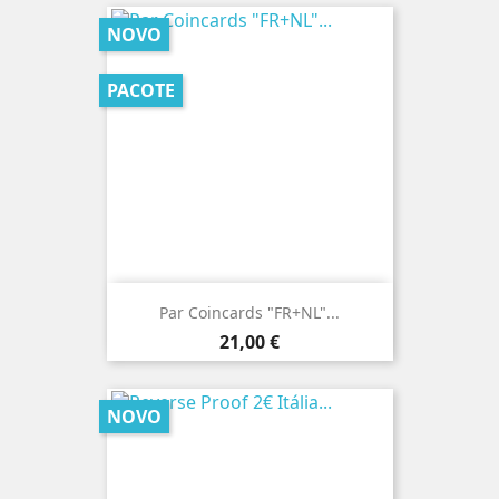
NOVO
PACOTE
Par Coincards "FR+NL"...
Preço
21,00 €
NOVO