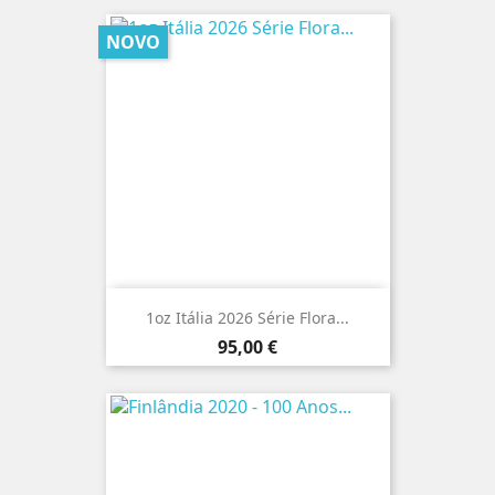
NOVO
1oz Itália 2026 Série Flora...
Preço
95,00 €