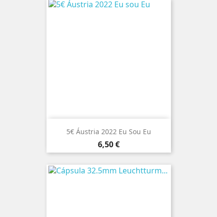
5€ Áustria 2022 Eu Sou Eu
Preço
6,50 €