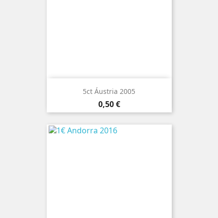
5ct Áustria 2005
Preço
0,50 €