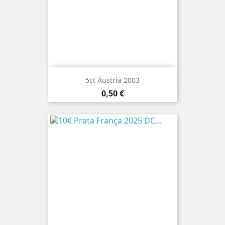
5ct Áustria 2003
Preço
0,50 €