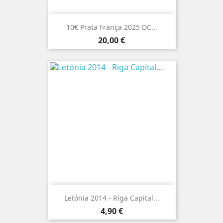
10€ Prata França 2025 DC...
Preço
20,00 €
Letónia 2014 - Riga Capital...
Preço
4,90 €