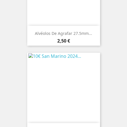
Alvéolos De Agrafar 27.5mm...
Preço
2,50 €