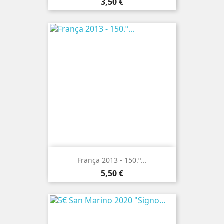
Preço
3,50 €
França 2013 - 150.º...
Preço
5,50 €