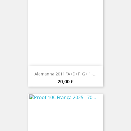
Alemanha 2011 "A+D+F+G+J" -...
Preço
20,00 €