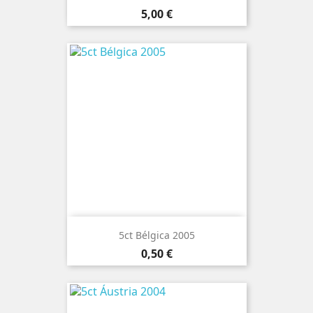
Preço
5,00 €
5ct Bélgica 2005
Preço
0,50 €