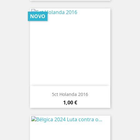
NOVO
5ct Holanda 2016
Preço
1,00 €