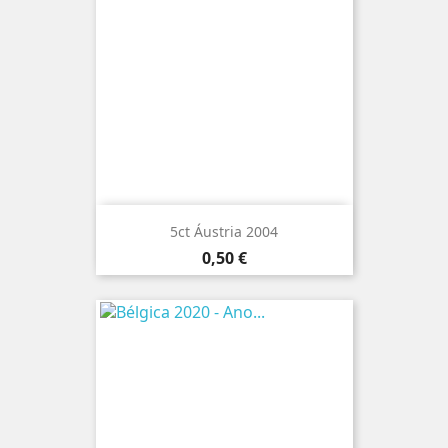
5ct Áustria 2004
Preço
0,50 €