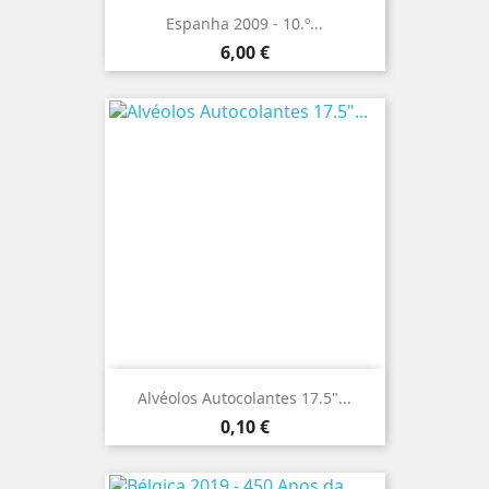
Espanha 2009 - 10.º...
Preço
6,00 €
Alvéolos Autocolantes 17.5"...
Preço
0,10 €