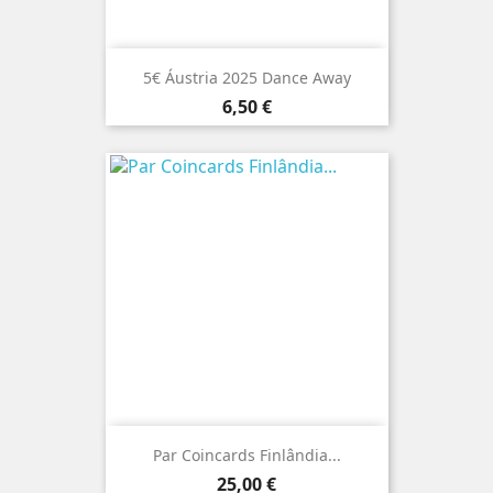
5€ Áustria 2025 Dance Away
Preço
6,50 €
Par Coincards Finlândia...
Preço
25,00 €