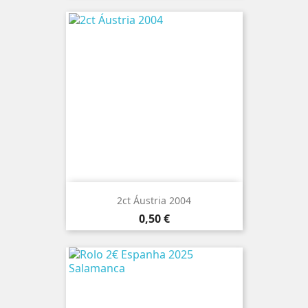
2ct Áustria 2004
Preço
0,50 €