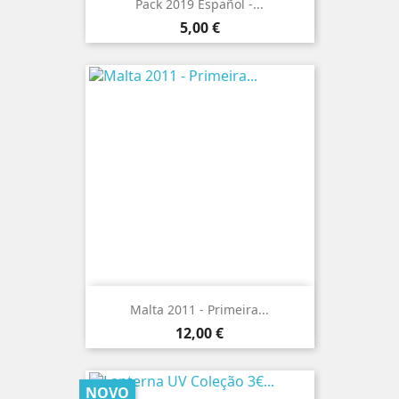
Pack 2019 Español -...
Preço
5,00 €
Malta 2011 - Primeira...
Preço
12,00 €
NOVO