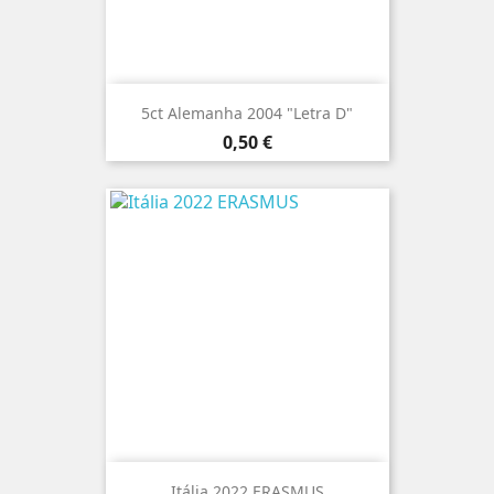
5ct Alemanha 2004 "Letra D"
Preço
0,50 €
Itália 2022 ERASMUS