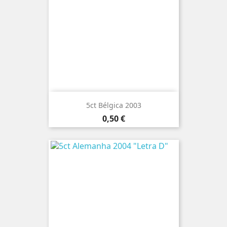
5ct Bélgica 2003
Preço
0,50 €