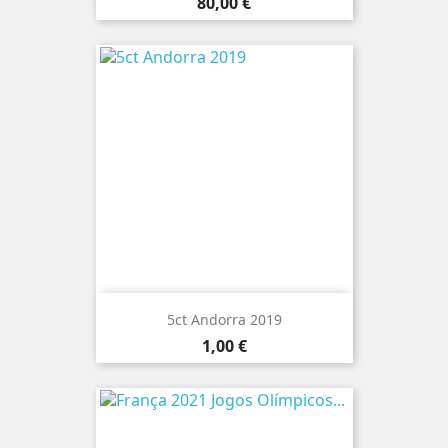
Preço
80,00 €
5ct Andorra 2019
Preço
1,00 €