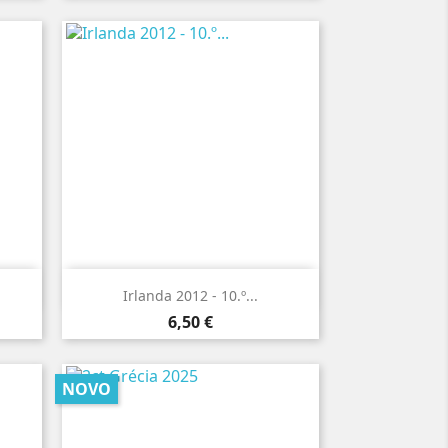

Vista rápida
Irlanda 2012 - 10.º...
Preço
6,50 €
NOVO