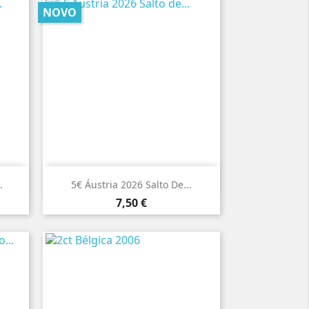
NOVO

Vista rápida
.
5€ Áustria 2026 Salto De...
Preço
7,50 €