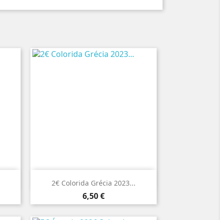

Vista rápida
2€ Colorida Grécia 2023...
Preço
6,50 €