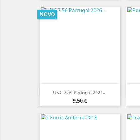
NOVO

Vista rápida
UNC 7.5€ Portugal 2026...
Preço
9,50 €