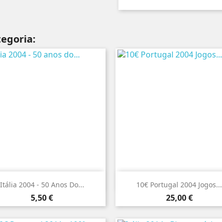
egoria:


Vista rápida
Vista rápida
Itália 2004 - 50 Anos Do...
10€ Portugal 2004 Jogos...
Preço
Preço
5,50 €
25,00 €