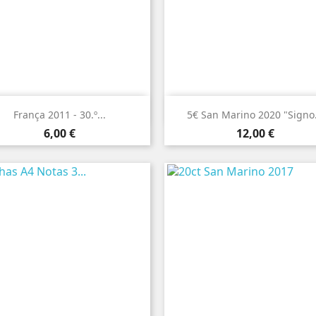


Vista rápida
Vista rápida
França 2011 - 30.º...
5€ San Marino 2020 "Signo.
Preço
Preço
6,00 €
12,00 €