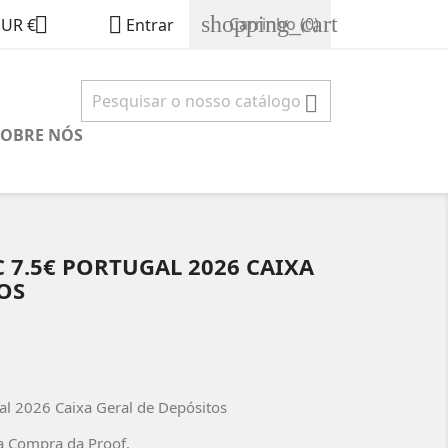
shopping_cart


Carrinho
(0)
EUR €
Entrar

SOBRE NÓS
 7.5€ PORTUGAL 2026 CAIXA
OS
al 2026 Caixa Geral de Depósitos
a Compra da Proof.