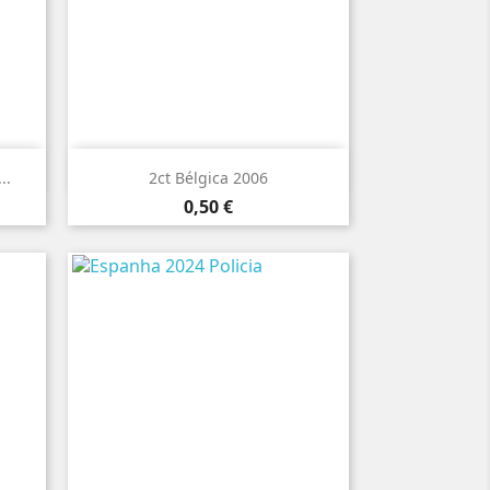

Vista rápida
..
2ct Bélgica 2006
Preço
0,50 €