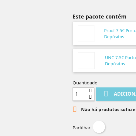
Este pacote contém
Proof 7.5€ Port
Depósitos
UNC 7.5€ Portu
Depósitos
Quantidade

ADICION

Não há produtos suficie
Partilhar