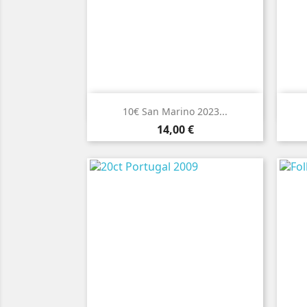

Vista rápida
10€ San Marino 2023...
Preço
14,00 €