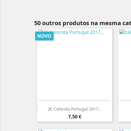
50 outros produtos na mesma cat
NOVO

Vista rápida
2€ Colorida Portugal 2017...
Preço
7,50 €