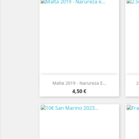

Vista rápida
Malta 2019 - Narureza E...
2
Preço
4,50 €