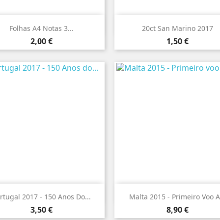


Vista rápida
Vista rápida
Folhas A4 Notas 3...
20ct San Marino 2017
Preço
Preço
2,00 €
1,50 €


Vista rápida
Vista rápida
rtugal 2017 - 150 Anos Do...
Malta 2015 - Primeiro Voo A.
Preço
Preço
3,50 €
8,90 €