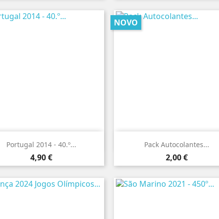
NOVO


Vista rápida
Vista rápida
Portugal 2014 - 40.º...
Pack Autocolantes...
Preço
Preço
4,90 €
2,00 €