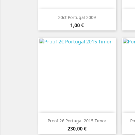

Vista rápida
20ct Portugal 2009
Preço
1,00 €

Vista rápida
Proof 2€ Portugal 2015 Timor
Po
Preço
230,00 €