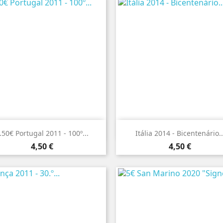


Vista rápida
Vista rápida
.50€ Portugal 2011 - 100º...
Itália 2014 - Bicentenário..
Preço
Preço
4,50 €
4,50 €