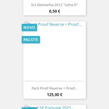
5ct Alemanha 2012 "Letra D"
Preço
0,50 €
NOVO
PACOTE
Pack Proof Reverse + Proof...
Preço
125,00 €