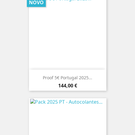
NOVO
Proof 5€ Portugal 2025...
Preço
144,00 €