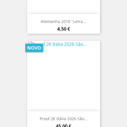
Alemanha 2018 "Letra...
Preço
4,50 €
NOVO
Proof 2€ Itália 2026 São...
Preço
45,00 €