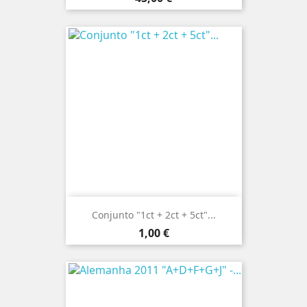
Conjunto "1ct + 2ct + 5ct"...
Preço
1,00 €