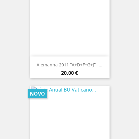
Alemanha 2011 "A+D+F+G+J" -...
Preço
20,00 €
NOVO