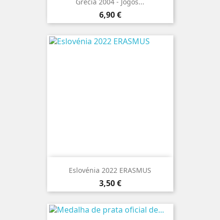
Grécia 2004 - Jogos...
Preço
6,90 €
Eslovénia 2022 ERASMUS
Preço
3,50 €