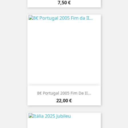
Preço
7,50 €
8€ Portugal 2005 Fim Da II...
Preço
22,00 €