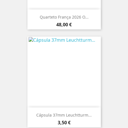
Quarteto França 2026 O...
Preço
48,00 €
Cápsula 37mm Leuchtturm...
Preço
3,50 €