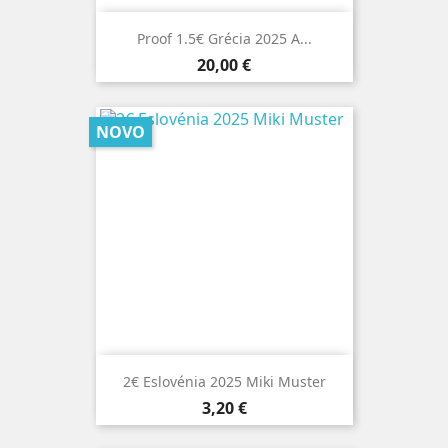
Proof 1.5€ Grécia 2025 A...
Preço
20,00 €
NOVO
2€ Eslovénia 2025 Miki Muster
Preço
3,20 €