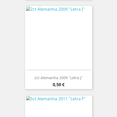
2ct Alemanha 2009 "Letra J"
Preço
0,50 €