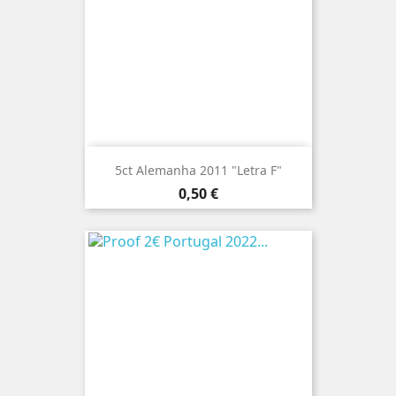
5ct Alemanha 2011 "Letra F"
Preço
0,50 €