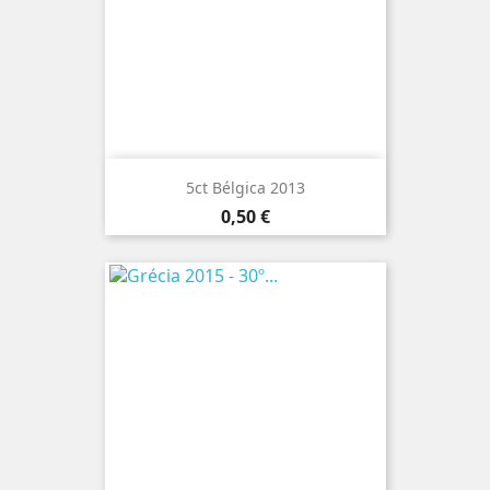
5ct Bélgica 2013
Preço
0,50 €