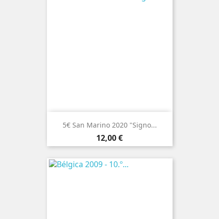
5€ San Marino 2020 "Signo...
Preço
12,00 €