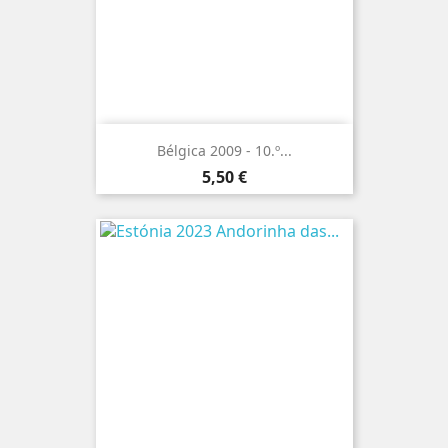
Bélgica 2009 - 10.º...
Preço
5,50 €