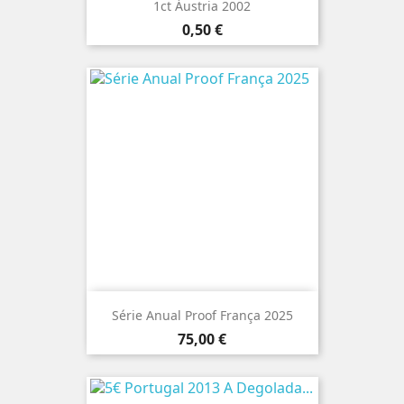
1ct Áustria 2002
Preço
0,50 €
Série Anual Proof França 2025
Preço
75,00 €