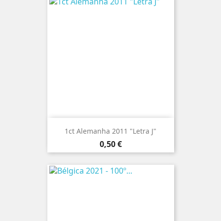
1ct Alemanha 2011 "Letra J"
Preço
0,50 €