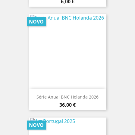
Preço
6,00 €
NOVO
Série Anual BNC Holanda 2026
Preço
36,00 €
NOVO