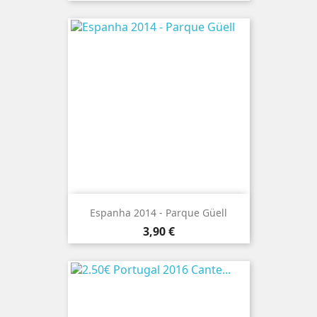
Espanha 2014 - Parque Güell
Preço
3,90 €