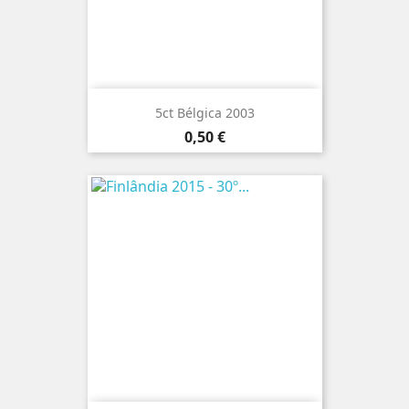
5ct Bélgica 2003
Preço
0,50 €