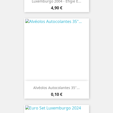
Luxemburgo 2004 - Efígie E...
Preço
4,90 €
Alvéolos Autocolantes 35"...
Preço
0,10 €