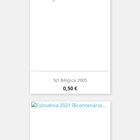
5ct Bélgica 2005
Preço
0,50 €