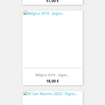
Preço
57,00 €
Bélgica 2016 - Jogos...
Preço
18,00 €