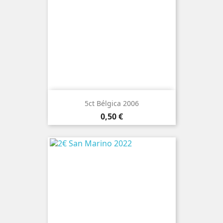
5ct Bélgica 2006
Preço
0,50 €