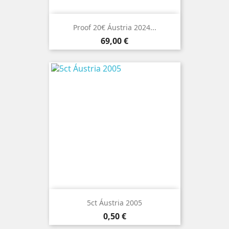
Proof 20€ Áustria 2024...
Preço
69,00 €
5ct Áustria 2005
Preço
0,50 €