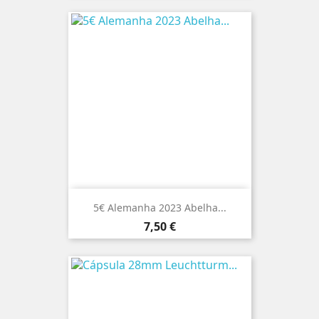
5€ Alemanha 2023 Abelha...
Preço
7,50 €