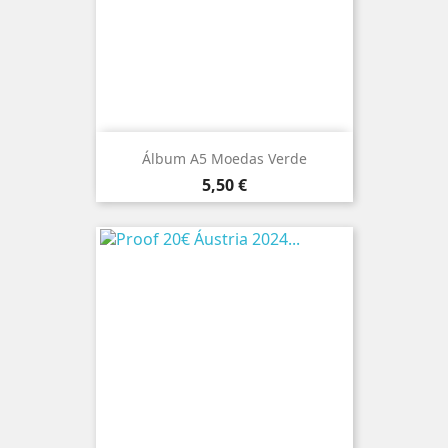
Álbum A5 Moedas Verde
Preço
5,50 €