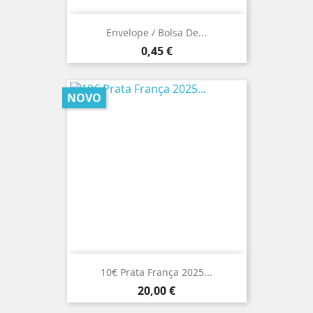
Envelope / Bolsa De...
Preço
0,45 €
NOVO
10€ Prata França 2025...
Preço
20,00 €