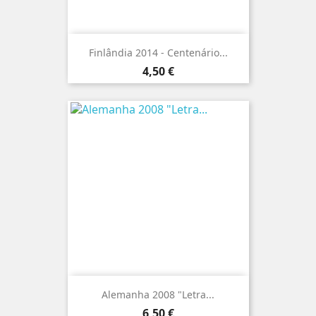
Finlândia 2014 - Centenário...
Preço
4,50 €
Alemanha 2008 "Letra...
Preço
6,50 €