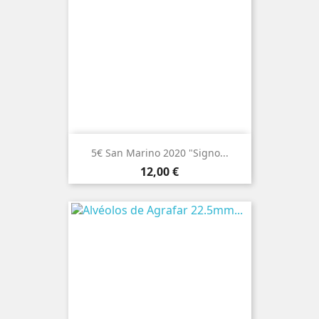
5€ San Marino 2020 "Signo...
Preço
12,00 €