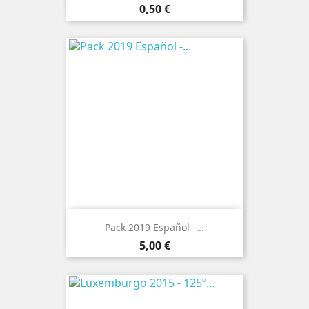
Preço
0,50 €
Pack 2019 Español -...
Preço
5,00 €