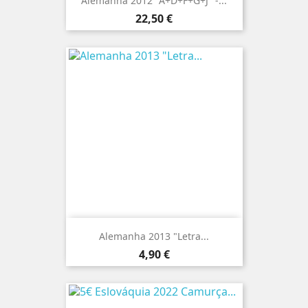
Alemanha 2012 "A+D+F+G+J" -...
Preço
22,50 €
Alemanha 2013 "Letra...
Preço
4,90 €