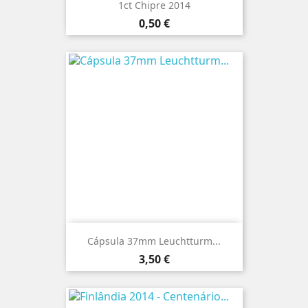
1ct Chipre 2014
Preço
0,50 €
Cápsula 37mm Leuchtturm...
Preço
3,50 €