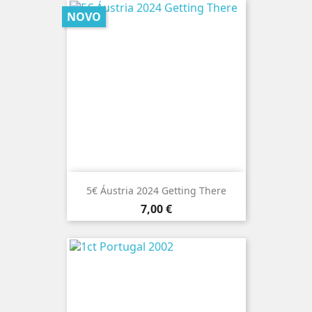
NOVO
5€ Áustria 2024 Getting There
Preço
7,00 €