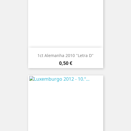
1ct Alemanha 2010 "Letra D"
Preço
0,50 €