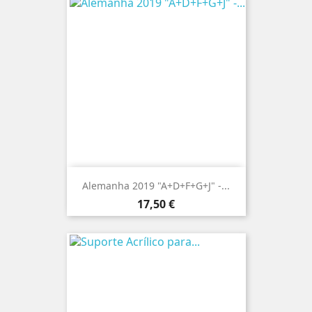
Alemanha 2019 "A+D+F+G+J" -...
Preço
17,50 €