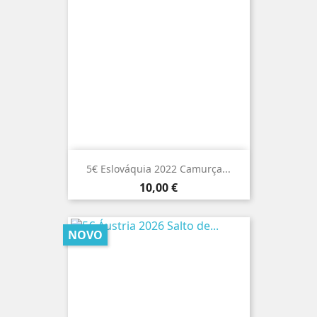
5€ Eslováquia 2022 Camurça...
Preço
10,00 €
NOVO