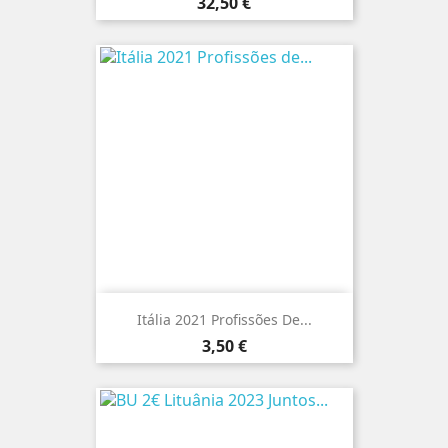
Preço
32,50 €
Itália 2021 Profissões De...
Preço
3,50 €