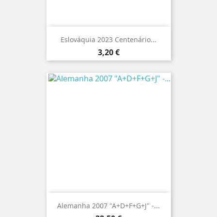
Eslováquia 2023 Centenário...
Preço
3,20 €
Alemanha 2007 "A+D+F+G+J" -...