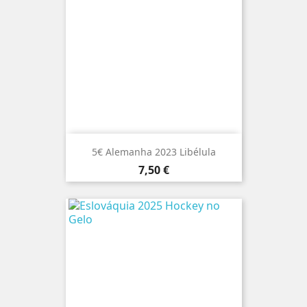
5€ Alemanha 2023 Libélula
Preço
7,50 €