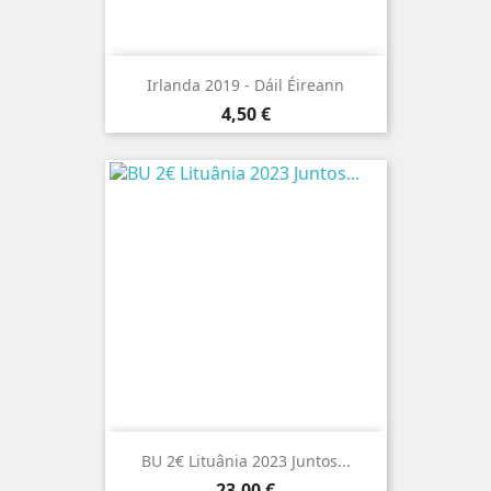
Irlanda 2019 - Dáil Éireann
Preço
4,50 €
BU 2€ Lituânia 2023 Juntos...
Preço
23,00 €