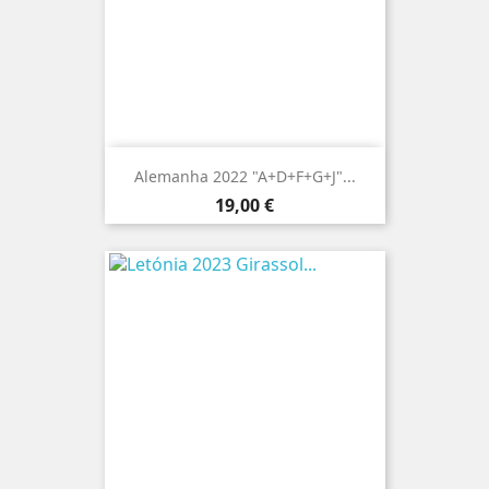
Alemanha 2022 "A+D+F+G+J"...
Preço
19,00 €