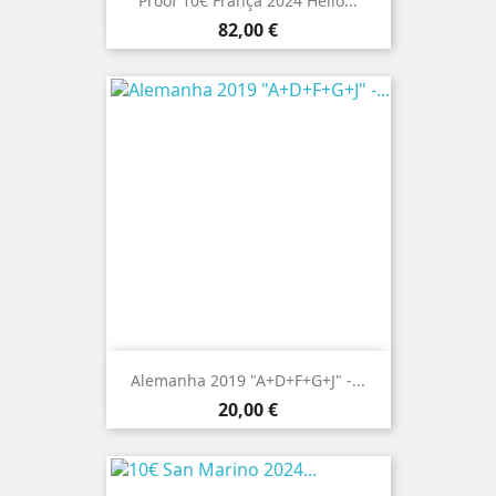
Proof 10€ França 2024 Hello...
Preço
82,00 €
Alemanha 2019 "A+D+F+G+J" -...
Preço
20,00 €