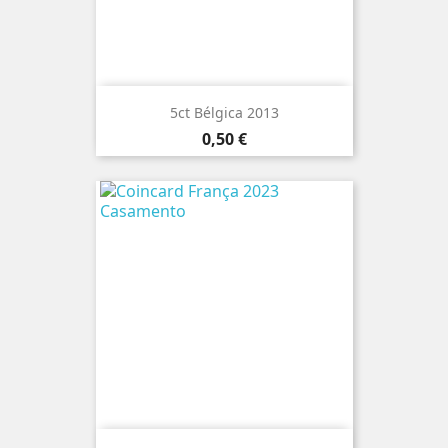
5ct Bélgica 2013
Preço
0,50 €