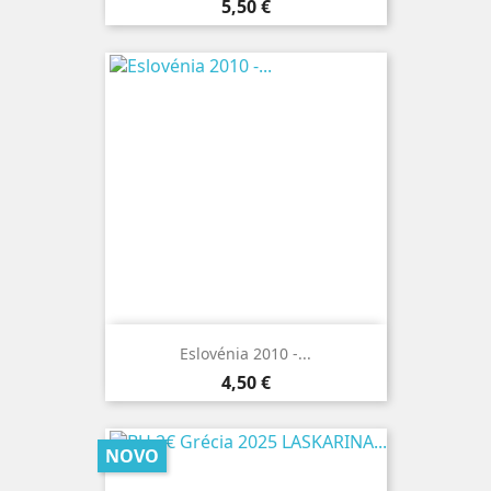
Preço
5,50 €
Eslovénia 2010 -...
Preço
4,50 €
NOVO