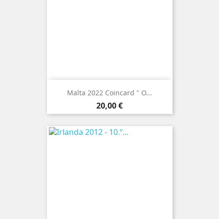
Malta 2022 Coincard " O...
Preço
20,00 €