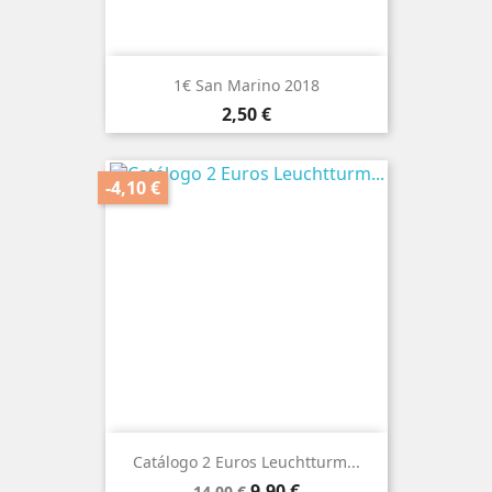
1€ San Marino 2018
Preço
2,50 €
-4,10 €
Catálogo 2 Euros Leuchtturm...
Preço
Preço
9,90 €
14,00 €