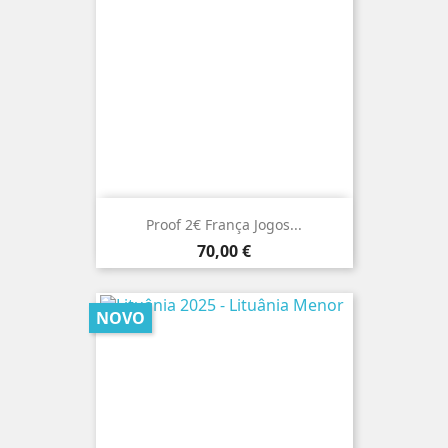
Proof 2€ França Jogos...
Preço
70,00 €
NOVO