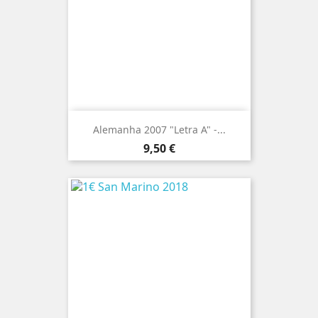
Alemanha 2007 "Letra A" -...
Preço
9,50 €