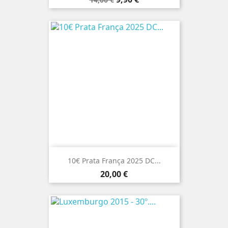
normal
10€ Prata França 2025 DC...
Preço
20,00 €