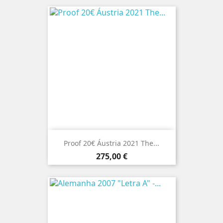
Proof 20€ Áustria 2021 The...
Preço
275,00 €